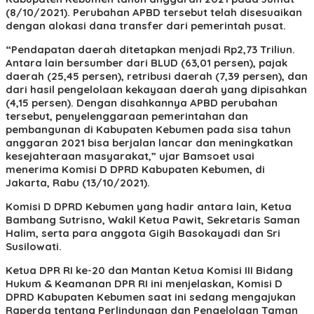
(8/10/2021). Perubahan APBD tersebut telah disesuaikan
dengan alokasi dana transfer dari pemerintah pusat.
“Pendapatan daerah ditetapkan menjadi Rp2,73 Triliun.
Antara lain bersumber dari BLUD (63,01 persen), pajak
daerah (25,45 persen), retribusi daerah (7,39 persen), dan
dari hasil pengelolaan kekayaan daerah yang dipisahkan
(4,15 persen). Dengan disahkannya APBD perubahan
tersebut, penyelenggaraan pemerintahan dan
pembangunan di Kabupaten Kebumen pada sisa tahun
anggaran 2021 bisa berjalan lancar dan meningkatkan
kesejahteraan masyarakat,” ujar Bamsoet usai
menerima Komisi D DPRD Kabupaten Kebumen, di
Jakarta, Rabu (13/10/2021).
Komisi D DPRD Kebumen yang hadir antara lain, Ketua
Bambang Sutrisno, Wakil Ketua Pawit, Sekretaris Saman
Halim, serta para anggota Gigih Basokayadi dan Sri
Susilowati.
Ketua DPR RI ke-20 dan Mantan Ketua Komisi III Bidang
Hukum & Keamanan DPR RI ini menjelaskan, Komisi D
DPRD Kabupaten Kebumen saat ini sedang mengajukan
Raperda tentang Perlindungan dan Pengelolaan Taman