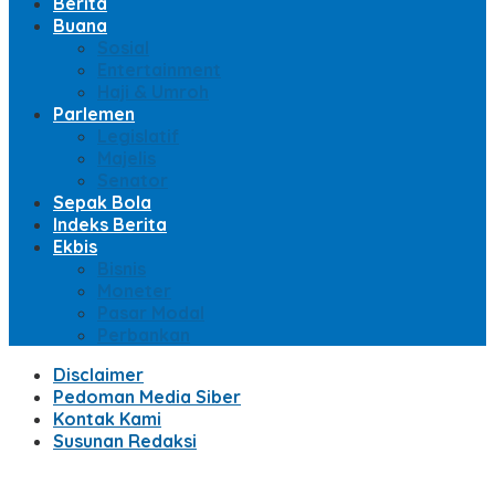
Berita
Buana
Sosial
Entertainment
Haji & Umroh
Parlemen
Legislatif
Majelis
Senator
Sepak Bola
Indeks Berita
Ekbis
Bisnis
Moneter
Pasar Modal
Perbankan
Disclaimer
Pedoman Media Siber
Kontak Kami
Susunan Redaksi