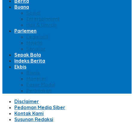
Berita
Buana
Sosial
Entertainment
Haji & Umroh
Parlemen
Legislatif
Majelis
Senator
Sepak Bola
Indeks Berita
Ekbis
Bisnis
Moneter
Pasar Modal
Perbankan
Disclaimer
Pedoman Media Siber
Kontak Kami
Susunan Redaksi