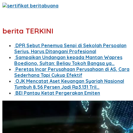
berita TERKINI
DPR Sebut Penemua Senpi di Sekolah Persoalan
Serius, Harus Ditangani Profesional
Sampaikan Undangan kepada Mantan Wapres
Boediono, Sultan: Beliau Tokoh Bangsa ya…
Peretas Incar Perusahaan Perusahaan di AS, Cara
Sederhana Tapi Cukup Efektif
OJK Mencatat Aset Keuangan Syariah Nasional
Tumbuh 8,56 Persen Jadi Rp3.131 Tril…
BEI Pantau Ketat Pergerakan Emiten