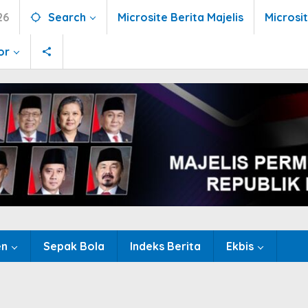
26
Search
Microsite Berita Majelis
Microsi
or
en
Sepak Bola
Indeks Berita
Ekbis