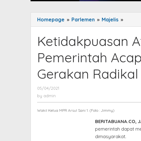
Homepage
»
Parlemen
»
Majelis
»
Ketida
Atas
Kebija
Ketidakpuasan A
Pemeri
Acapka
Pemerintah Acap
Jadi
Peman
Gerakan Radikal
Gerak
Radika
05/04/2021
by
admin
by
admin
Wakil Ketua MPR Arsul Sani 1. (Foto : Jimmy)
BERITABUANA.CO, J
pemerintah dapat me
dimasyarakat.