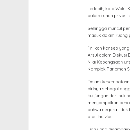
Terlebih, kata Wakil 
dalam ranah privasi
Sehingga muncul pem
masuk dalam ruang pr
“Ini kan konsep yang 
Arsul dalam Diskusi 
Nilai Kebangsaan un
Komplek Parlemen Se
Dalam kesempatanny
dirinya sebagai ang
kunjungan dari puluh
menyampaikan penol
bahwa negara tidak 
atau individu.
Dari yang disampaikan