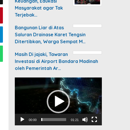
Keuangan, Edukasi
Masyarakat agar Tak
Terjebak…
Bangunan Liar di Atas
Saluran Drainase Karet Tengsin
Ditertibkan, Warga Sempat M…
Masih Di jajaki, Tawaran
Investasi di Airport Bandara Madinah
oleh Pemerintah Ar…
Video
Player
00:00
01:21