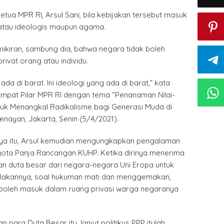
Ketua MPR RI, Arsul Sani, bila kebijakan tersebut masuk
 atau ideologis maupun agama.
ikiran, sambung dia, bahwa negara tidak boleh
ivat orang atau individu.
ada di barat. Ini ideologi yang ada di barat,” kata
Empat Pilar MPR RI dengan tema “Penanaman Nilai-
tuk Menangkal Radikalisme bagi Generasi Muda di
nayan, Jakarta, Senin (5/4/2021).
a itu, Arsul kemudian mengungkapkan pengalaman
gota Panja Rancangan KUHP. Ketika dirinya menerima
an duta besar dari negara-negara Uni Eropa untuk
akannya, soal hukuman mati dan menggemakan,
boleh masuk dalam ruang privasi warga negaranya
 para Duta Besar itu, lanjut politikus PPP itulah,