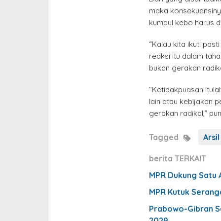
maka konsekuensinya 
kumpul kebo harus d
“Kalau kita ikuti pas
reaksi itu dalam tah
bukan gerakan radikal
“Ketidakpuasan itul
lain atau kebijakan 
gerakan radikal,” pu
Tagged
Arsil
berita TERKAIT
MPR Dukung Satu 
MPR Kutuk Seranga
Prabowo-Gibran Sa
2029