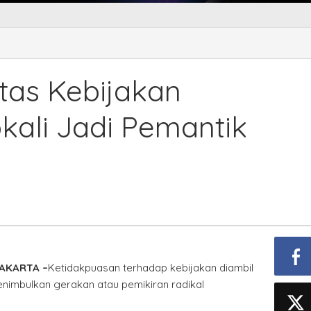
kpuasan
kan
tas Kebijakan
ntah
li
kali Jadi Pemantik
tik
an
l
AKARTA –
Ketidakpuasan terhadap kebijakan diambil
nimbulkan gerakan atau pemikiran radikal