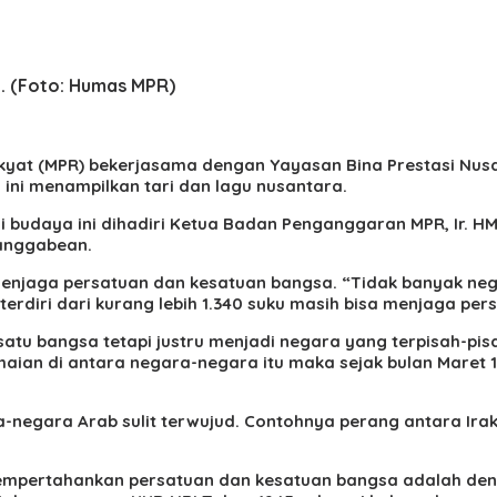
a. (Foto: Humas MPR)
kyat (MPR) bekerjasama dengan Yayasan Bina Prestasi Nu
 ini menampilkan tari dan lagu nusantara.
ni budaya ini dihadiri Ketua Badan Penganggaran MPR, Ir. H
 Panggabean.
njaga persatuan dan kesatuan bangsa. “Tidak banyak negar
rdiri dari kurang lebih 1.340 suku masih bisa menjaga per
satu bangsa tetapi justru menjadi negara yang terpisah-pis
aian di antara negara-negara itu maka sejak bulan Maret 
negara Arab sulit terwujud. Contohnya perang antara Irak
mempertahankan persatuan dan kesatuan bangsa adalah d