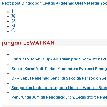
Next post
Dihadapan Civitas Akademia UPN Veteran Yo
jangan LEWATKAN
Laba BTN Tembus Rp2,40 Triliun pada Semester I 2
Soroti Kasus Vidi, Rieke: Momentum Evaluasi Pen
DPR Sebut Penemua Senpi di Sekolah Persoalan Ser
Sampaikan Undangan kepada Mantan Wapres Boedi
Penurunan Jumlah Pengangguran, Legislator: Pemer