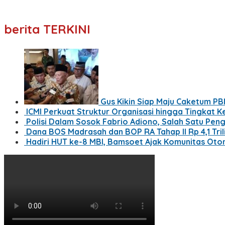
berita TERKINI
Gus Kikin Siap Maju Caketum P
ICMI Perkuat Struktur Organisasi hingga Tingkat 
Polisi Dalam Sosok Fabrio Adiono, Salah Satu Pen
Dana BOS Madrasah dan BOP RA Tahap II Rp 4,1 Tril
Hadiri HUT ke-8 MBI, Bamsoet Ajak Komunitas Oto