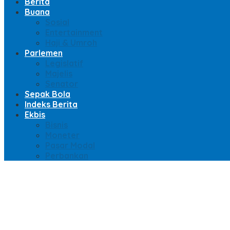
Berita
Buana
Sosial
Entertainment
Haji & Umroh
Parlemen
Legislatif
Majelis
Senator
Sepak Bola
Indeks Berita
Ekbis
Bisnis
Moneter
Pasar Modal
Perbankan