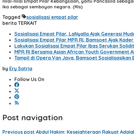
nilai-nilai Empat Pilar Kebangsaan, yaitu Pancasila seba
Ika sebagai semboyan negara. (Rls)
Tagged
sosialisasi empat pilar
berita TERKAIT
Sosialisasi Empat Pilar, LaNyalla Ajak Generasi M
Sosialisasi Empat Pilar MPR RI, Bamsoet Ajak Kade
Lakukan Sosialisasi Empat Pilar Ibas Serukan Solid
MPR RI Bersama Asian African Youth Government Aka
Tampil di Opera Van Java, Bamsoet Sosialisasikan
by
Ery Satria
Follow Us On
Post navigation
Previous post
Abdul Hakim: Kesejahteraan Rakyat Adala