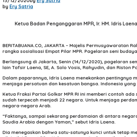
15/12/2020
by
Ery Satria
by
Ery Satria
Ketua Badan Penganggaran MPR, Ir. HM. Idris Laen
BERITABUANA.CO, JAKARTA
– Majelis Permusyawaratan Ra
rangka sosialisasi Empat Pilar MPR. Pagelaran seni budaya
Berlangsung di Jakarta, Senin (14/12/2020), pagelaran se
lain Tafsir Laena, SE, A. Solo Vosis, Rahyudin, dan Riston
Dalam paparannya, Idris Laena menekankan pentingnya me
menjaga persatuan dan kesatuan bangsa. Indonesia yang te
Ketua Fraksi Partai Golkar MPR RI ini memberi contoh ada 
sudah terpecah menjadi 22 negara. Untuk menjaga perdam
negara-negara Arab.
“Faktanya, sampai sekarang perdamaian di antara negara-
Saudia Arabia dengan Yaman,” sebut Idris Laena.
Dia menegaskan bahwa satu-satunya kunci untuk tetap 