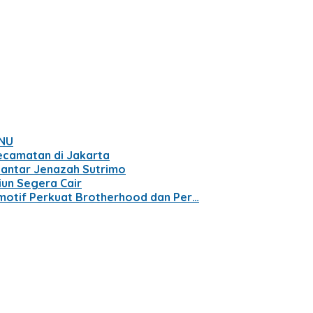
BNU
Kecamatan di Jakarta
gantar Jenazah Sutrimo
iun Segera Cair
motif Perkuat Brotherhood dan Per…