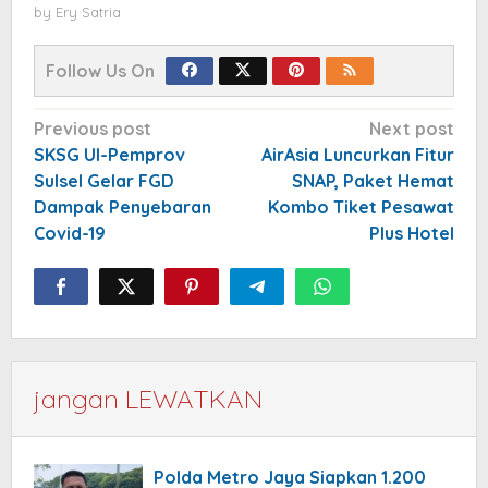
by
Ery Satria
Follow Us On
Post
Previous post
Next post
navigation
SKSG UI-Pemprov
AirAsia Luncurkan Fitur
Sulsel Gelar FGD
SNAP, Paket Hemat
Dampak Penyebaran
Kombo Tiket Pesawat
Covid-19
Plus Hotel
jangan LEWATKAN
Polda Metro Jaya Siapkan 1.200