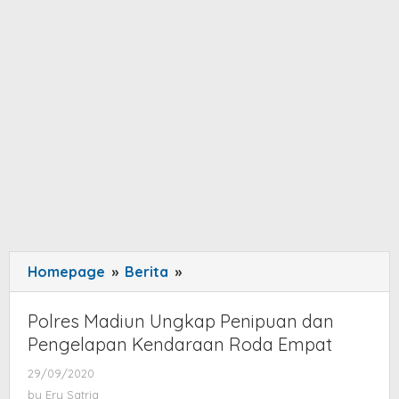
Homepage
»
Berita
»
Polres
Madiun
Ungkap
Polres Madiun Ungkap Penipuan dan
Penipuan
Pengelapan Kendaraan Roda Empat
dan
29/09/2020
by
Pengelapan
Ery
by
Ery Satria