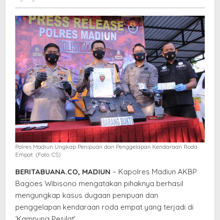
Kendaraan
Satria
Roda
Empat
Polres Madiun Ungkap Penipuan dan Penggelapan Kendaraan Roda
Empat. (Foto: CS)
BERITABUANA.CO, MADIUN
– Kapolres Madiun AKBP
Bagoes Wibisono mengatakan pihaknya berhasil
mengungkap kasus dugaan penipuan dan
penggelapan kendaraan roda empat yang terjadi di
‘Kampung Pesilat’.