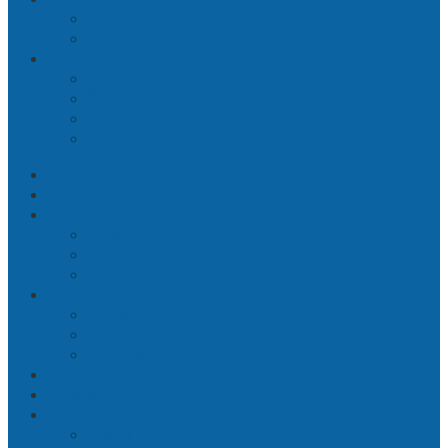
Video
Opini
Facebook
Twitter
Pinterest
RSS
Home
Berita
Buana
Sosial
Entertainment
Haji & Umroh
Parlemen
Legislatif
Majelis
Senator
Sepak Bola
Indeks Berita
Ekbis
Bisnis