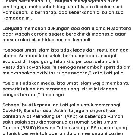
Dalam pertemuan itu, LaNyalla mengingatkan akan
pentingnya muhasabah bagi umat Islam di bulan suci
Ramadhan. Ia berharap, ada keberkahan di bulan suci
Ramadan ini.
LaNyalla memohon dukungan doa dari ulama Nusantara
agar wabah corona segera berakhir di Indonesia agar
masyarakat bisa hidup normal kembali.
“Sebagai umat Islam kita tidak lepas dari restu dan doa
ulama. Semoga kita selalu bermuhasabah sebagai
evaluasi diri apa yang telah kita perbuat selama ini.
Restu dan sowan kiai ini semoga menambah spirit dalam
melaksanakan aktivitas tugas negara,” kata LaNyalla.
“Selain tindakan medis, kita umat islam wajib membantu
pemerintah dalam menanggulangi virus ini dengan
banyak berdoa,” timpalnya.
Sebagai bukti kepedulian LaNyalla untuk memerangi
Covid-19, Senator asal Jatim itu juga menyerahkan
bantuan Alat Pelindung Diri (APD) ke beberapa Rumah
sakit salah satu diantaranya di Rumah Sakit Umum
Daerah (RSUD) Koesma Tuban sebagai RS rujukan yang
ditunjuk pemerintah daerah dalam menangani pasien