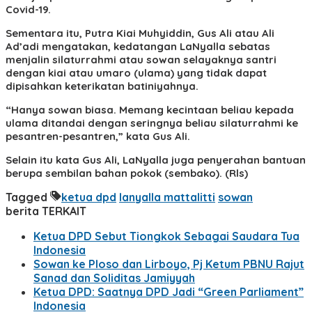
Covid-19.
Sementara itu, Putra Kiai Muhyiddin, Gus Ali atau Ali
Ad’adi mengatakan, kedatangan LaNyalla sebatas
menjalin silaturrahmi atau sowan selayaknya santri
dengan kiai atau umaro (ulama) yang tidak dapat
dipisahkan keterikatan batiniyahnya.
“Hanya sowan biasa. Memang kecintaan beliau kepada
ulama ditandai dengan seringnya beliau silaturrahmi ke
pesantren-pesantren,” kata Gus Ali.
Selain itu kata Gus Ali, LaNyalla juga penyerahan bantuan
berupa sembilan bahan pokok (sembako). (Rls)
Tagged
ketua dpd
lanyalla mattalitti
sowan
berita TERKAIT
Ketua DPD Sebut Tiongkok Sebagai Saudara Tua
Indonesia
Sowan ke Ploso dan Lirboyo, Pj Ketum PBNU Rajut
Sanad dan Soliditas Jamiyyah
Ketua DPD: Saatnya DPD Jadi “Green Parliament”
Indonesia