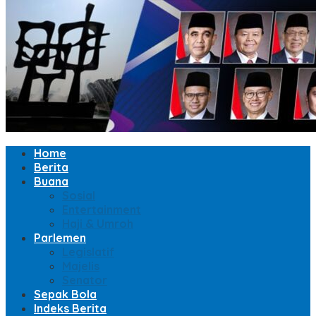
Home
Berita
Buana
Sosial
Entertainment
Haji & Umroh
Parlemen
Legislatif
Majelis
Senator
Sepak Bola
Indeks Berita