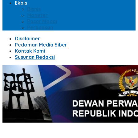
Ekbis
Bisnis
Moneter
Pasar Modal
Perbankan
Disclaimer
Pedoman Media Siber
Kontak Kami
Susunan Redaksi