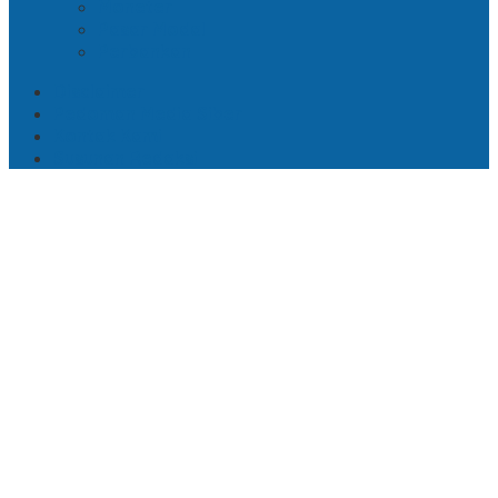
Moneter
Pasar Modal
Perbankan
Disclaimer
Pedoman Media Siber
Kontak Kami
Susunan Redaksi