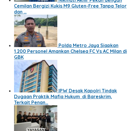
Nikmati Akhir Pekan dengan
Cemilan Bergizi Kukis M9 Gluten-Free Tanpa Telor
dan …
Polda Metro Jaya Siapkan
1.200 Personel Amankan Chelsea FC Vs AC Milan di
GBK
IPW Desak Kapolri Tindak
Dugaan Praktik Mafia Hukum di Bareskrim,
Terkait Penan…