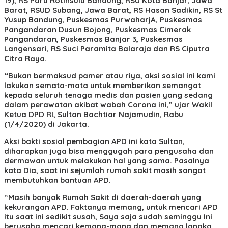
19), RS Paru Rotinsulu Bandung, RSU Kota Banjar, Jawa
Barat, RSUD Subang, Jawa Barat, RS Hasan Sadikin, RS St
Yusup Bandung, Puskesmas PurwaharjA, Puskesmas
Pangandaran Dusun Bojong, Puskesmas Cimerak
Pangandaran, Puskesmas Banjar 3, Puskesmas
Langensari, RS Suci Paramita Balaraja dan RS Ciputra
Citra Raya.
“Bukan bermaksud pamer atau riya, aksi sosial ini kami
lakukan semata-mata untuk memberikan semangat
kepada seluruh tenaga medis dan pasien yang sedang
dalam perawatan akibat wabah Corona ini,” ujar Wakil
Ketua DPD RI, Sultan Bachtiar Najamudin, Rabu
(1/4/2020) di Jakarta.
Aksi bakti sosial pembagian APD ini kata Sultan,
diharapkan juga bisa menggugah para pengusaha dan
dermawan untuk melakukan hal yang sama. Pasalnya
kata Dia, saat ini sejumlah rumah sakit masih sangat
membutuhkan bantuan APD.
“Masih banyak Rumah Sakit di daerah-daerah yang
kekurangan APD. Faktanya memang, untuk mencari APD
itu saat ini sedikit susah, Saya saja sudah seminggu Ini
berusaha mencari kemana-mana dan memang langka