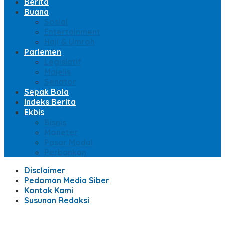
Berita
Buana
Sosial
Entertainment
Haji & Umroh
Parlemen
Legislatif
Majelis
Senator
Sepak Bola
Indeks Berita
Ekbis
Bisnis
Moneter
Pasar Modal
Perbankan
Disclaimer
Pedoman Media Siber
Kontak Kami
Susunan Redaksi