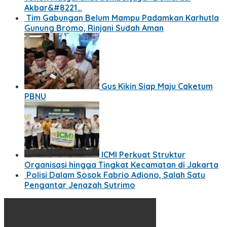
Akbar&#8221…
Tim Gabungan Belum Mampu Padamkan Karhutla
Gunung Bromo, Rinjani Sudah Aman
Gus Kikin Siap Maju Caketum
PBNU
ICMI Perkuat Struktur
Organisasi hingga Tingkat Kecamatan di Jakarta
Polisi Dalam Sosok Fabrio Adiono, Salah Satu
Pengantar Jenazah Sutrimo