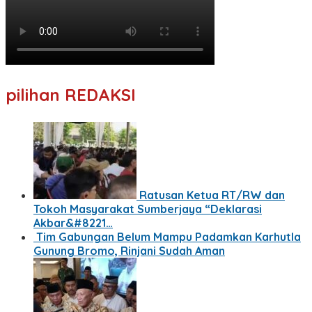
pilihan REDAKSI
Ratusan Ketua RT/RW dan
Tokoh Masyarakat Sumberjaya “Deklarasi
Akbar&#8221…
Tim Gabungan Belum Mampu Padamkan Karhutla
Gunung Bromo, Rinjani Sudah Aman