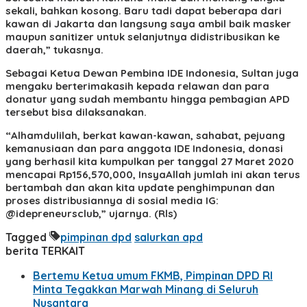
sekali, bahkan kosong. Baru tadi dapat beberapa dari
kawan di Jakarta dan langsung saya ambil baik masker
maupun sanitizer untuk selanjutnya didistribusikan ke
daerah,” tukasnya.
Sebagai Ketua Dewan Pembina IDE Indonesia, Sultan juga
mengaku berterimakasih kepada relawan dan para
donatur yang sudah membantu hingga pembagian APD
tersebut bisa dilaksanakan.
“Alhamdulilah, berkat kawan-kawan, sahabat, pejuang
kemanusiaan dan para anggota IDE Indonesia, donasi
yang berhasil kita kumpulkan per tanggal 27 Maret 2020
mencapai Rp156,570,000, InsyaAllah jumlah ini akan terus
bertambah dan akan kita update penghimpunan dan
proses distribusiannya di sosial media IG:
@idepreneursclub,” ujarnya. (Rls)
Tagged
pimpinan dpd
salurkan apd
berita TERKAIT
Bertemu Ketua umum FKMB, Pimpinan DPD RI
Minta Tegakkan Marwah Minang di Seluruh
Nusantara