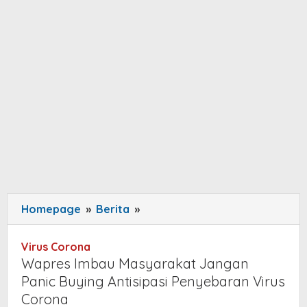
Homepage
»
Berita
»
Wapres
Imbau
Masyarakat
Virus Corona
Jangan
Wapres Imbau Masyarakat Jangan
Panic
Panic Buying Antisipasi Penyebaran Virus
Buying
Corona