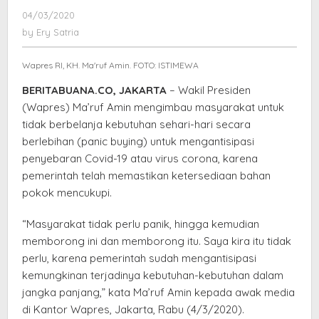
Antisipasi
04/03/2020
by
Penyebaran
Ery
by
Ery Satria
Virus
Satria
Corona
Wapres RI, KH. Ma'ruf Amin. FOTO: ISTIMEWA
BERITABUANA.CO, JAKARTA
– Wakil Presiden
(Wapres) Ma’ruf Amin mengimbau masyarakat untuk
tidak berbelanja kebutuhan sehari-hari secara
berlebihan (panic buying) untuk mengantisipasi
penyebaran Covid-19 atau virus corona, karena
pemerintah telah memastikan ketersediaan bahan
pokok mencukupi.
“Masyarakat tidak perlu panik, hingga kemudian
memborong ini dan memborong itu. Saya kira itu tidak
perlu, karena pemerintah sudah mengantisipasi
kemungkinan terjadinya kebutuhan-kebutuhan dalam
jangka panjang,” kata Ma’ruf Amin kepada awak media
di Kantor Wapres, Jakarta, Rabu (4/3/2020).