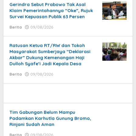
Gerindra Sebut Prabowo Tak Asal
Klaim Pemerintahannya “Oke”, Rujuk
Survei Kepuasan Publik 63 Persen
Berita
09/08/2026
by
Ery
Satria
Ratusan Ketua RT/RW dan Tokoh
Masyarakat Sumberjaya “Deklarasi
Akbar” Dukung Kemenangan Haji
Dulloh Syafe’i Jadi Kepala Desa
Berita
09/08/2026
by
isa
Tim Gabungan Belum Mampu
Padamkan Karhutla Gunung Bromo,
Rinjani Sudah Aman
Berita
09/08/2026
by