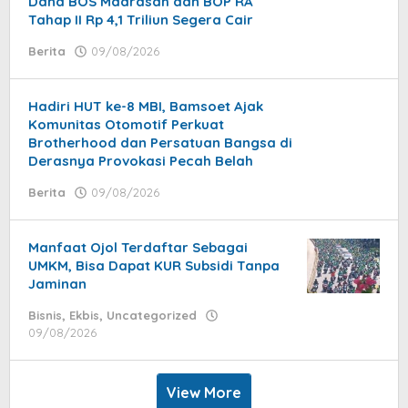
Dana BOS Madrasah dan BOP RA
Tahap II Rp 4,1 Triliun Segera Cair
Berita
09/08/2026
by
Syaifullah
Hadiri HUT ke-8 MBI, Bamsoet Ajak
Komunitas Otomotif Perkuat
Brotherhood dan Persatuan Bangsa di
Derasnya Provokasi Pecah Belah
Berita
09/08/2026
by
jatayu
elang
Manfaat Ojol Terdaftar Sebagai
UMKM, Bisa Dapat KUR Subsidi Tanpa
Jaminan
Bisnis
,
Ekbis
,
Uncategorized
09/08/2026
by
Oscar
Herliansyah
View More