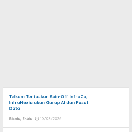
Telkom Tuntaskan Spin-Off InfraCo,
Beritabuanaco
InfraNexia akan Garap AI dan Pusat
Data
Bisnis
,
Ekbis
10/08/2026
by
Oscar
Herliansyah