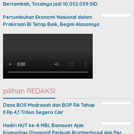
Bertambah, Totalnya jadi 10.052.059 SID
Pertumbuhan Ekonomi Nasional dalam
Prakiraan BI Tetap Baik, Begini Alasannya
pilihan REDAKSI
Dana BOS Madrasah dan BOP RA Tahap
II Rp 4,1 Triliun Segera Cair
Hadiri HUT ke-8 MBI, Bamsoet Ajak
Komunitas Otomotif Perkuat Brotherhood dan Per…