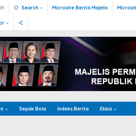
26
Search
Microsite Berita Majelis
Microsi
or
en
Sepak Bola
Indeks Berita
Ekbis