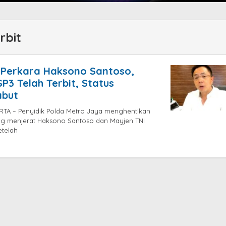
rbit
n Perkara Haksono Santoso,
P3 Telah Terbit, Status
abut
TA – Penyidik Polda Metro Jaya menghentikan
ng menjerat Haksono Santoso dan Mayjen TNI
etelah
by
jatayu
elang