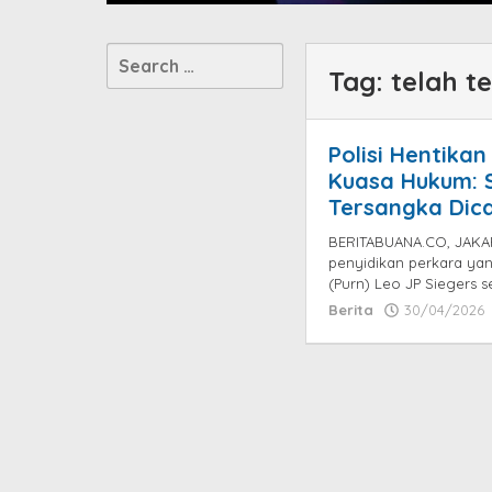
Search
Tag:
telah te
for:
Polisi Hentika
Kuasa Hukum: S
Tersangka Dic
BERITABUANA.CO, JAKAR
penyidikan perkara ya
(Purn) Leo JP Siegers s
Berita
30/04/2026