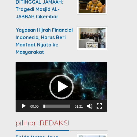
DITINGGAL JAMAAH:
Tragedi Masjid AL-
JABBAR Cikembar
Yayasan Hijrah Financial
Indonesia, Harus Beri
Manfaat Nyata ke
Masyarakat
Video
Player
00:00
01:21
pilihan REDAKSI