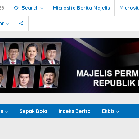
26
Search
Microsite Berita Majelis
Microsi
or
en
Sepak Bola
Indeks Berita
Ekbis