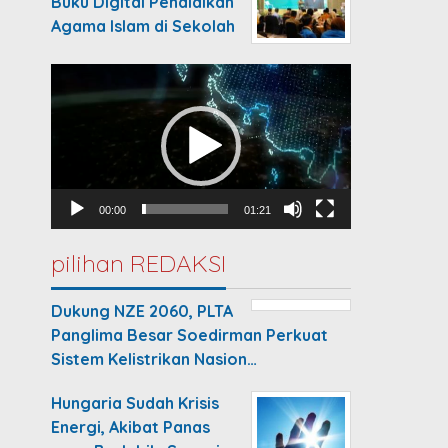
Buku Digital Pendidikan
Agama Islam di Sekolah
Video
Player
00:00
01:21
pilihan REDAKSI
Dukung NZE 2060, PLTA
Panglima Besar Soedirman Perkuat
Sistem Kelistrikan Nasion…
Hungaria Sudah Krisis
Energi, Akibat Panas