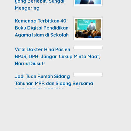
yang Berlebih, Sungai
Mengering
Kemenag Terbitkan 40
Buku Digital Pendidikan
Agama Islam di Sekolah
Viral Dokter Hina Pasien
BPJS, DPR: Jangan Cukup Minta Maaf,
Harus Diusut!
Jadi Tuan Rumah Sidang
Tahunan MPR dan Sidang Bersama
DPR-DPD RI, DPD RI Sampaik…
Copyright 2020 Beritabuana.co Hak Cipta
Dilindungi Undang-Undang
Microsite Berita Majelis
Microsite Berita Parlemen
Microsite Berita Senator