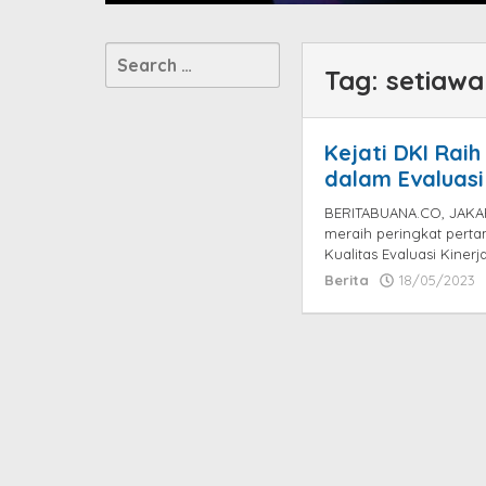
Search
Tag:
setiawa
for:
Kejati DKI Rai
dalam Evaluasi
BERITABUANA.CO, JAKART
meraih peringkat pert
Kualitas Evaluasi Kiner
Berita
18/05/2023