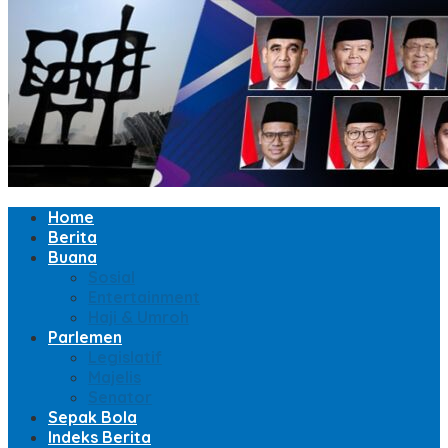
Home
Berita
Buana
Sosial
Entertainment
Haji & Umroh
Parlemen
Legislatif
Majelis
Senator
Sepak Bola
Indeks Berita