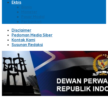
Ekbis
Bisnis
Moneter
Pasar Modal
Perbankan
Disclaimer
Pedoman Media Siber
Kontak Kami
Susunan Redaksi