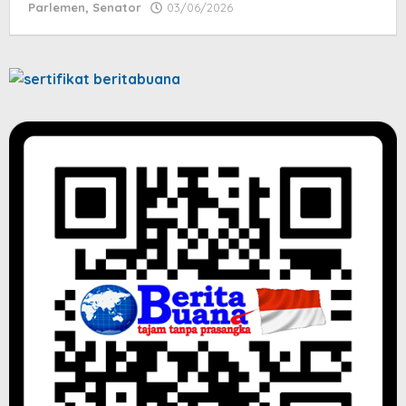
Parlemen
,
Senator
03/06/2026
by
jatayu
elang