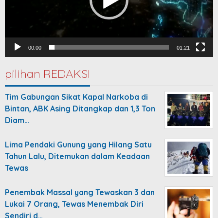
00:00
01:21
pilihan REDAKSI
Tim Gabungan Sikat Kapal Narkoba di
Bintan, ABK Asing Ditangkap dan 1,3 Ton
Diam…
Lima Pendaki Gunung yang Hilang Satu
Tahun Lalu, Ditemukan dalam Keadaan
Tewas
Penembak Massal yang Tewaskan 3 dan
Lukai 7 Orang, Tewas Menembak Diri
Sendiri d…