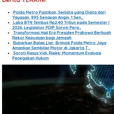
Polda Metro Pastikan, Senjata yang Disita dari
Yayasan, 995 Senapan Angin, 1 Sen…
Laba BTN Tembus Rp2,40 Triliun pada Semester I
2026, Legislator PDIP Soroti Pera…
Transformasi Haji Era Presiden Prabowo Berbuah
Rekor Kepuasan bagi Jemaah
Bubarkan Balap Liar, Brimob Polda Metro Jaya
Amankan Sembilan Motor di Jakarta T…
Soroti Kasus Vidi, Rieke: Momentum Evaluasi
Penegakan Hukum