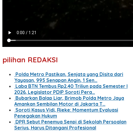
pilihan REDAKSI
Polda Metro Pastikan, Senjata yang Disita dari
Yayasan, 995 Senapan Angin, 1 Sen…
Laba BTN Tembus Rp2,40 Triliun pada Semester I
2026, Legislator PDIP Soroti Pera…
Bubarkan Balap Liar, Brimob Polda Metro Jaya
Amankan Sembilan Motor di Jakarta T…
Soroti Kasus Vidi, Rieke: Momentum Evaluasi
Penegakan Hukum
DPR Sebut Penemua Senpi di Sekolah Persoalan
Serius, Harus Ditangani Profesional