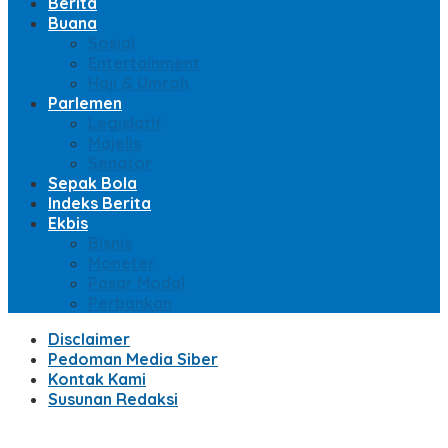
Berita
Buana
Sosial
Entertainment
Haji & Umroh
Parlemen
Legislatif
Majelis
Senator
Sepak Bola
Indeks Berita
Ekbis
Bisnis
Moneter
Pasar Modal
Perbankan
Disclaimer
Pedoman Media Siber
Kontak Kami
Susunan Redaksi