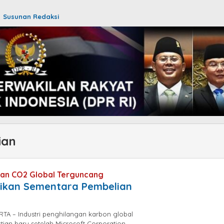
Susunan Redaksi
ian
ngan CO2 Global Terguncang
tikan Sementara Pembelian
TA – Industri penghilangan karbon global
ian baru setelah Microsoft Corporation