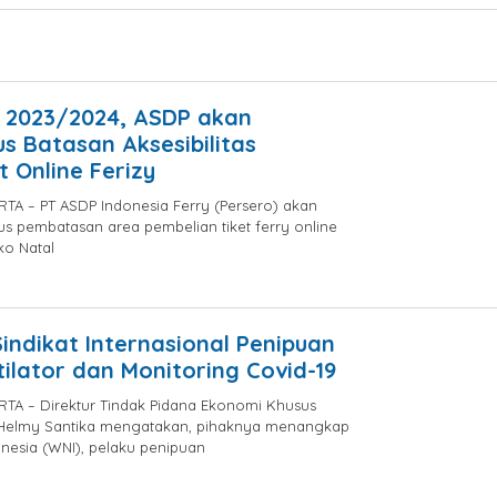
 2023/2024, ASDP akan
s Batasan Aksesibilitas
t Online Ferizy
TA – PT ASDP Indonesia Ferry (Persero) akan
s pembatasan area pembelian tiket ferry online
ko Natal
by
Syaifullah
Sindikat Internasional Penipuan
ilator dan Monitoring Covid-19
TA – Direktur Tindak Pidana Ekonomi Khusus
en Helmy Santika mengatakan, pihaknya menangkap
nesia (WNI), pelaku penipuan
by
jatayu