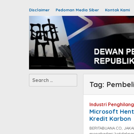
Disclaimer
Pedoman Media Siber
Kontak Kami
Search
Tag:
Pembel
for:
Industri Penghila
Microsoft Hen
Kredit Karbon
BERITABUANA.CO, JAKAR
menghadapi ketidakpast