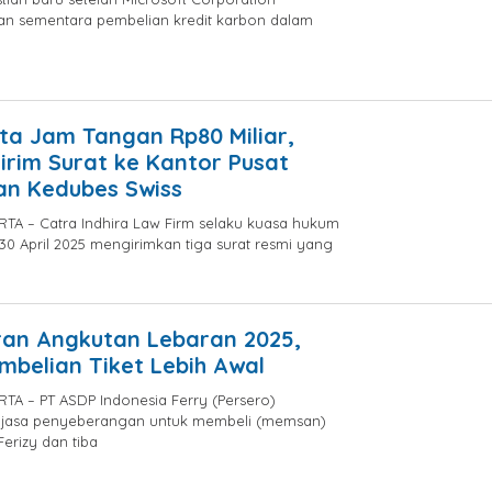
an sementara pembelian kredit karbon dalam
by
Ery
Satria
ta Jam Tangan Rp80 Miliar,
rim Surat ke Kantor Pusat
dan Kedubes Swiss
TA – Catra Indhira Law Firm selaku kuasa hukum
30 April 2025 mengirimkan tiga surat resmi yang
by
Syaifullah
ran Angkutan Lebaran 2025,
belian Tiket Lebih Awal
TA – PT ASDP Indonesia Ferry (Persero)
jasa penyeberangan untuk membeli (memsan)
 Ferizy dan tiba
by
Syaifullah