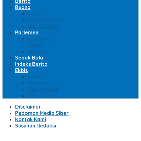
Berita
Buana
Sosial
Entertainment
Haji & Umroh
Parlemen
Legislatif
Majelis
Senator
Sepak Bola
Indeks Berita
Ekbis
Bisnis
Moneter
Pasar Modal
Perbankan
Disclaimer
Pedoman Media Siber
Kontak Kami
Susunan Redaksi