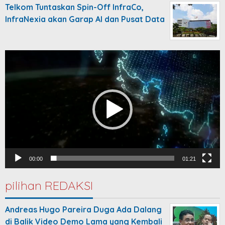
Telkom Tuntaskan Spin-Off InfraCo,
InfraNexia akan Garap AI dan Pusat Data
Video
Player
00:00
01:21
pilihan REDAKSI
Andreas Hugo Pareira Duga Ada Dalang
di Balik Video Demo Lama yang Kembali