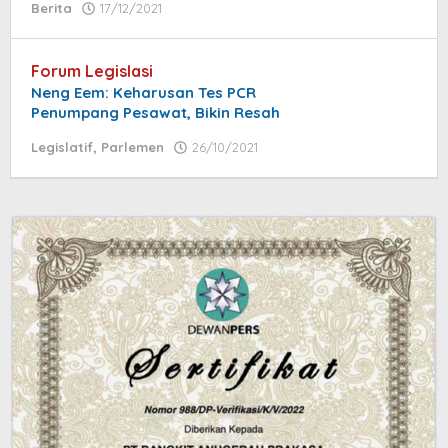
Berita
17/12/2021
by
admin
Forum Legislasi
Neng Eem: Keharusan Tes PCR
Penumpang Pesawat, Bikin Resah
Legislatif
,
Parlemen
26/10/2021
by
admin