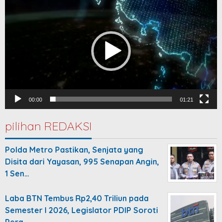
Player
00:00
01:21
pilihan REDAKSI
Polda Metro Pastikan, Senjata yang
Disita dari Yayasan, 995 Senapan Angin,
1 Sen…
Laba BTN Tembus Rp2,40 Triliun pada
Semester I 2026, Legislator PDIP Soroti