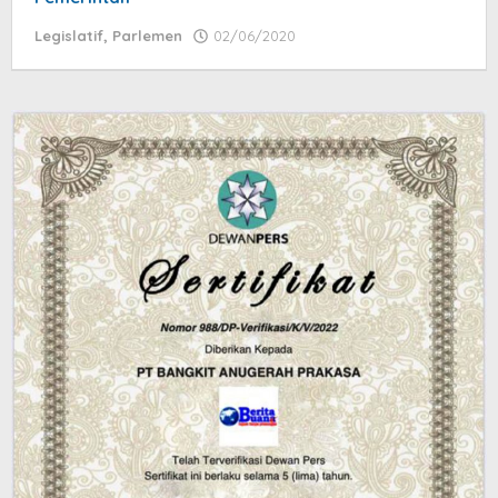
Legislatif
,
Parlemen
02/06/2020
by
Zidan
Adam