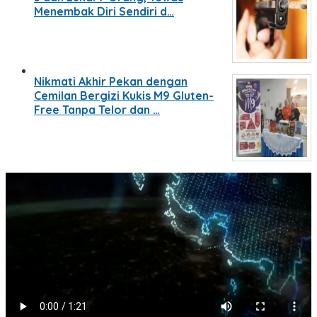
Menembak Diri Sendiri d…
Nikmati Akhir Pekan dengan
Cemilan Bergizi Kukis M9 Gluten-
Free Tanpa Telor dan …