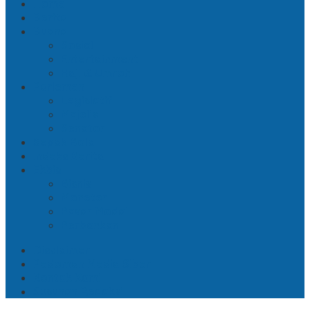
Home
Berita
Buana
Sosial
Entertainment
Haji & Umroh
Parlemen
Legislatif
Majelis
Senator
Sepak Bola
Indeks Berita
Ekbis
Bisnis
Moneter
Pasar Modal
Perbankan
Disclaimer
Pedoman Media Siber
Kontak Kami
Susunan Redaksi