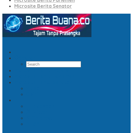
Microsite Berita Parlemen
Microsite Berita Senator
Search
Microsite Berita Majelis
Microsite Berita Parlemen
Microsite Berita Senator
Video
Opini
Facebook
Twitter
Pinterest
RSS