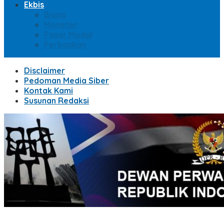
Ekbis
Bisnis
Moneter
Pasar Modal
Perbankan
Disclaimer
Pedoman Media Siber
Kontak Kami
Susunan Redaksi