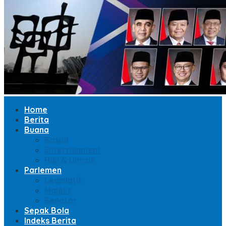
Home
Berita
Buana
Sosial
Entertainment
Haji & Umroh
Parlemen
Legislatif
Majelis
Senator
Sepak Bola
Indeks Berita