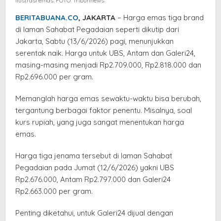
Ilustrasi emas. FOTO: Tribunnews.
Naik
BERITABUANA.CO
, JAKARTA
– Harga emas tiga brand
Sabtu
di laman Sahabat Pegadaian seperti dikutip dari
Pagi
Jakarta, Sabtu (13/6/2026) pagi, menunjukkan
Ini
serentak naik. Harga untuk UBS, Antam dan Galeri24,
masing-masing menjadi Rp2.709.000, Rp2.818.000 dan
Rp2.696.000 per gram.
Memanglah harga emas sewaktu-waktu bisa berubah,
tergantung berbagai faktor penentu. Misalnya, soal
kurs rupiah, yang juga sangat menentukan harga
emas.
Harga tiga jenama tersebut di laman Sahabat
Pegadaian pada Jumat (12/6/2026) yakni UBS
Rp2.676.000, Antam Rp2.797.000 dan Galeri24
Rp2.663.000 per gram.
Penting diketahui, untuk Galeri24 dijual dengan