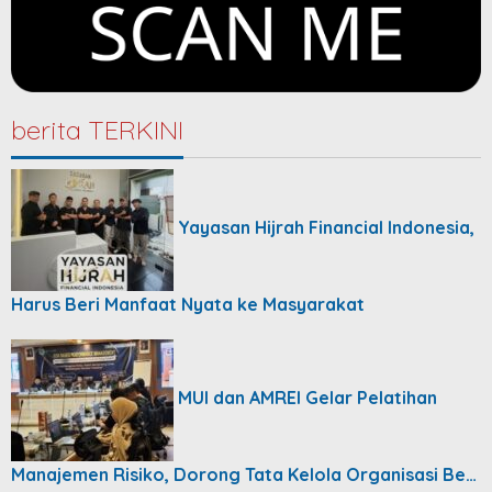
berita TERKINI
Yayasan Hijrah Financial Indonesia,
Harus Beri Manfaat Nyata ke Masyarakat
MUI dan AMREI Gelar Pelatihan
Manajemen Risiko, Dorong Tata Kelola Organisasi Be…