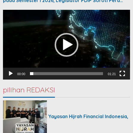
pada Semester I 2026, Legislator PDIP Soroti Pera…
Video
Player
00:00
01:21
pilihan REDAKSI
Yayasan Hijrah Financial Indonesia,