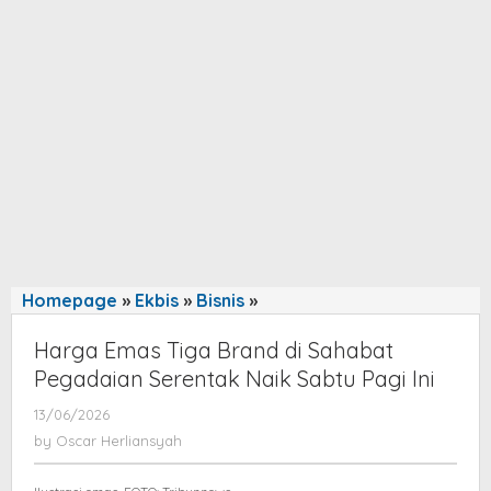
Homepage
»
Ekbis
»
Bisnis
»
Harga
Emas
Harga Emas Tiga Brand di Sahabat
Tiga
Pegadaian Serentak Naik Sabtu Pagi Ini
Brand
di
13/06/2026
by
Sahabat
Oscar
by
Oscar Herliansyah
Herliansyah
Pegadaian
Serentak