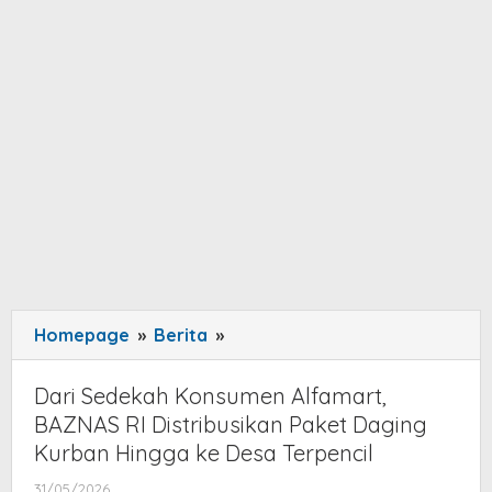
Homepage
»
Berita
»
Dari
Sedekah
Konsumen
Dari Sedekah Konsumen Alfamart,
Alfamart,
BAZNAS RI Distribusikan Paket Daging
BAZNAS
Kurban Hingga ke Desa Terpencil
RI
31/05/2026
by