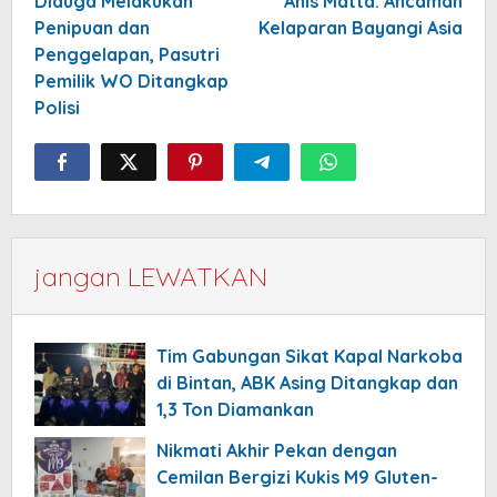
navigation
Diduga Melakukan
Anis Matta: Ancaman
Penipuan dan
Kelaparan Bayangi Asia
Penggelapan, Pasutri
Pemilik WO Ditangkap
Polisi
jangan LEWATKAN
Tim Gabungan Sikat Kapal Narkoba
di Bintan, ABK Asing Ditangkap dan
1,3 Ton Diamankan
Nikmati Akhir Pekan dengan
Cemilan Bergizi Kukis M9 Gluten-