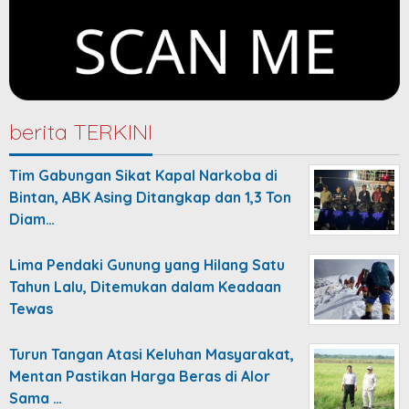
berita TERKINI
Tim Gabungan Sikat Kapal Narkoba di
Bintan, ABK Asing Ditangkap dan 1,3 Ton
Diam…
Lima Pendaki Gunung yang Hilang Satu
Tahun Lalu, Ditemukan dalam Keadaan
Tewas
Turun Tangan Atasi Keluhan Masyarakat,
Mentan Pastikan Harga Beras di Alor
Sama …