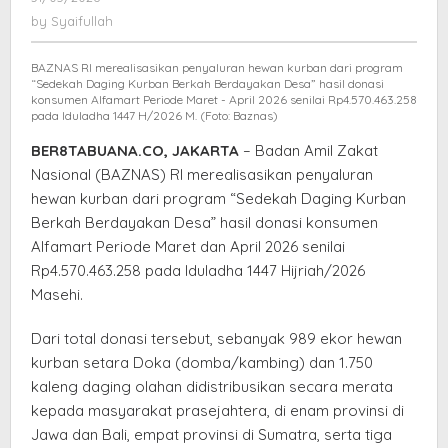
Distribusikan
Syaifullah
by
Syaifullah
Paket
Daging
BAZNAS RI merealisasikan penyaluran hewan kurban dari program
Kurban
“Sedekah Daging Kurban Berkah Berdayakan Desa” hasil donasi
Hingga
konsumen Alfamart Periode Maret - April 2026 senilai Rp4.570.463.258
pada Iduladha 1447 H/2026 M. (Foto: Baznas)
ke
Desa
BER8TABUANA.CO, JAKARTA
– Badan Amil Zakat
Terpencil
Nasional (BAZNAS) RI merealisasikan penyaluran
hewan kurban dari program “Sedekah Daging Kurban
Berkah Berdayakan Desa” hasil donasi konsumen
Alfamart Periode Maret dan April 2026 senilai
Rp4.570.463.258 pada Iduladha 1447 Hijriah/2026
Masehi.
Dari total donasi tersebut, sebanyak 989 ekor hewan
kurban setara Doka (domba/kambing) dan 1.750
kaleng daging olahan didistribusikan secara merata
kepada masyarakat prasejahtera, di enam provinsi di
Jawa dan Bali, empat provinsi di Sumatra, serta tiga