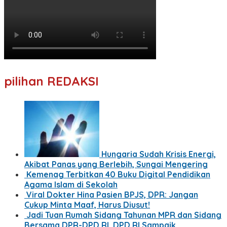
pilihan REDAKSI
Hungaria Sudah Krisis Energi,
Akibat Panas yang Berlebih, Sungai Mengering
Kemenag Terbitkan 40 Buku Digital Pendidikan
Agama Islam di Sekolah
Viral Dokter Hina Pasien BPJS, DPR: Jangan
Cukup Minta Maaf, Harus Diusut!
Jadi Tuan Rumah Sidang Tahunan MPR dan Sidang
Bersama DPR-DPD RI, DPD RI Sampaik…