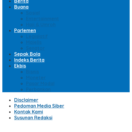
Berita
Buana
Sosial
Entertainment
Haji & Umroh
Parlemen
Legislatif
Majelis
Senator
Sepak Bola
Indeks Berita
Ekbis
Bisnis
Moneter
Pasar Modal
Perbankan
Disclaimer
Pedoman Media Siber
Kontak Kami
Susunan Redaksi