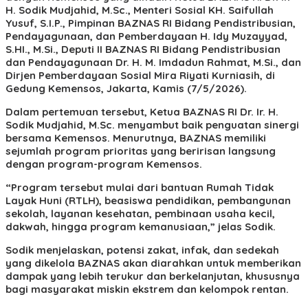
H. Sodik Mudjahid, M.Sc., Menteri Sosial KH. Saifullah
Yusuf, S.I.P., Pimpinan BAZNAS RI Bidang Pendistribusian,
Pendayagunaan, dan Pemberdayaan H. Idy Muzayyad,
S.HI., M.Si., Deputi II BAZNAS RI Bidang Pendistribusian
dan Pendayagunaan Dr. H. M. Imdadun Rahmat, M.Si., dan
Dirjen Pemberdayaan Sosial Mira Riyati Kurniasih, di
Gedung Kemensos, Jakarta, Kamis (7/5/2026).
Dalam pertemuan tersebut, Ketua BAZNAS RI Dr. Ir. H.
Sodik Mudjahid, M.Sc. menyambut baik penguatan sinergi
bersama Kemensos. Menurutnya, BAZNAS memiliki
sejumlah program prioritas yang beririsan langsung
dengan program-program Kemensos.
“Program tersebut mulai dari bantuan Rumah Tidak
Layak Huni (RTLH), beasiswa pendidikan, pembangunan
sekolah, layanan kesehatan, pembinaan usaha kecil,
dakwah, hingga program kemanusiaan,” jelas Sodik.
Sodik menjelaskan, potensi zakat, infak, dan sedekah
yang dikelola BAZNAS akan diarahkan untuk memberikan
dampak yang lebih terukur dan berkelanjutan, khususnya
bagi masyarakat miskin ekstrem dan kelompok rentan.