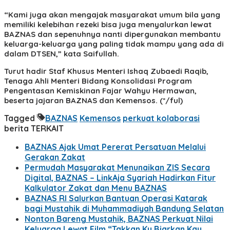
“Kami juga akan mengajak masyarakat umum bila yang
memiliki kelebihan rezeki bisa juga menyalurkan lewat
BAZNAS dan sepenuhnya nanti dipergunakan membantu
keluarga-keluarga yang paling tidak mampu yang ada di
dalam DTSEN,” kata Saifullah.
Turut hadir Staf Khusus Menteri Ishaq Zubaedi Raqib,
Tenaga Ahli Menteri Bidang Konsolidasi Program
Pengentasan Kemiskinan Fajar Wahyu Hermawan,
beserta jajaran BAZNAS dan Kemensos. (*/ful)
Tagged
BAZNAS
Kemensos
perkuat kolaborasi
berita TERKAIT
BAZNAS Ajak Umat Pererat Persatuan Melalui
Gerakan Zakat
Permudah Masyarakat Menunaikan ZIS Secara
Digital, BAZNAS – LinkAja Syariah Hadirkan Fitur
Kalkulator Zakat dan Menu BAZNAS
BAZNAS RI Salurkan Bantuan Operasi Katarak
bagi Mustahik di Muhammadiyah Bandung Selatan
Nonton Bareng Mustahik, BAZNAS Perkuat Nilai
Keluarga Lewat Film “Takkan Ku Biarkan Kau