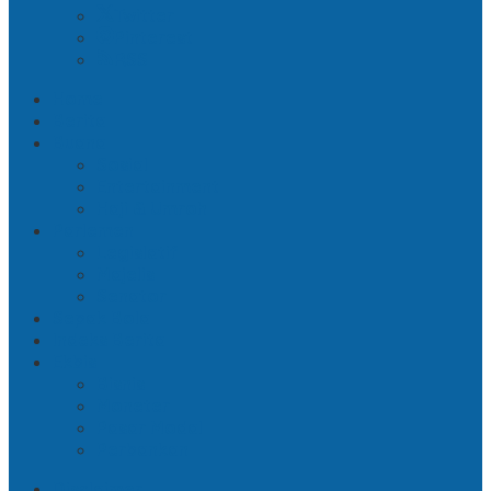
Twitter
Pinterest
RSS
Home
Berita
Buana
Sosial
Entertainment
Haji & Umroh
Parlemen
Legislatif
Majelis
Senator
Sepak Bola
Indeks Berita
Ekbis
Bisnis
Moneter
Pasar Modal
Perbankan
Disclaimer