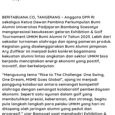
BERITABUANA.CO, TANGERANG
– Anggota DPR RI
sekaligus Ketua Dewan Pembina Perkumpulan Bumi
Alumni Universitas Padjajaran Bambang Soesatyo
mengapresiasi kesuksesan gelaran Exhibition & Golf
Tournament UMKM Bumi Alumni IV Tahun 2025. Lebih dari
sekadar turnamen olahraga dan ajang pameran produk.
Kegiatan yang diselenggarakan Bumi Alumni pimpinan
Ary Zulfikar ini menjadi bukti konkret bagaimana
kekuatan alumni lintas angkatan dan sektor UMKM bisa
berpadu menciptakan energi ekonomi yang positif,
inovatif, dan berkelanjutan.
“Mengusung tema “Rise to The Challenge: One Swing,
One Dream, MSME Goes Global”, ajang ini menjadi
panggung kolaborasi antara semangat kompetitif
olahraga dengan semangat kolaboratif pemberdayaan
ekonomi. Seperti satu ayunan dalam golf yang
membutuhkan presisi, keberanian, dan strategi, begitu
pula langkah-langkah para pelaku UMKM yang hari ini
ditopang oleh jaringan alumni yang peduli dan
progresif,” ujar Bamsoet saat menghadiri Exhibition &