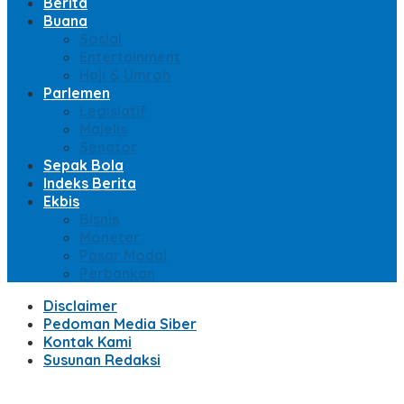
Berita
Buana
Sosial
Entertainment
Haji & Umroh
Parlemen
Legislatif
Majelis
Senator
Sepak Bola
Indeks Berita
Ekbis
Bisnis
Moneter
Pasar Modal
Perbankan
Disclaimer
Pedoman Media Siber
Kontak Kami
Susunan Redaksi