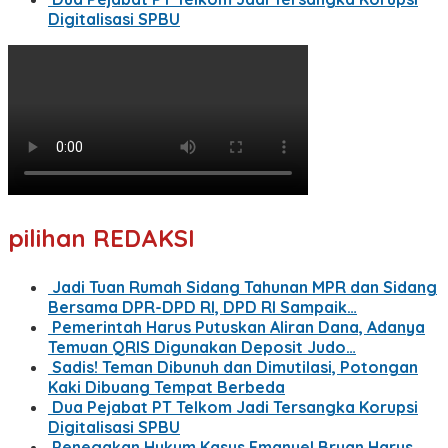
Digitalisasi SPBU
pilihan REDAKSI
Jadi Tuan Rumah Sidang Tahunan MPR dan Sidang
Bersama DPR-DPD RI, DPD RI Sampaik…
Pemerintah Harus Putuskan Aliran Dana, Adanya
Temuan QRIS Digunakan Deposit Judo…
Sadis! Teman Dibunuh dan Dimutilasi, Potongan
Kaki Dibuang Tempat Berbeda
Dua Pejabat PT Telkom Jadi Tersangka Korupsi
Digitalisasi SPBU
Penegakan Hukum Kasus Emanuel Bryan Harus