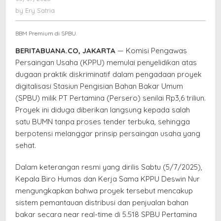
Digitalisasi
Ery
by
Ery Satria
SPBU
Satria
Rp3,6
BBM Premium di SPBU.
Triliun
Milik
BERITABUANA.CO, JAKARTA
— Komisi Pengawas
Pertamina
Persaingan Usaha (KPPU) memulai penyelidikan atas
dugaan praktik diskriminatif dalam pengadaan proyek
digitalisasi Stasiun Pengisian Bahan Bakar Umum
(SPBU) milik PT Pertamina (Persero) senilai Rp3,6 triliun.
Proyek ini diduga diberikan langsung kepada salah
satu BUMN tanpa proses tender terbuka, sehingga
berpotensi melanggar prinsip persaingan usaha yang
sehat.
Dalam keterangan resmi yang dirilis Sabtu (5/7/2025),
Kepala Biro Humas dan Kerja Sama KPPU Deswin Nur
mengungkapkan bahwa proyek tersebut mencakup
sistem pemantauan distribusi dan penjualan bahan
bakar secara near real-time di 5.518 SPBU Pertamina