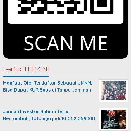
berita TERKINI
Manfaat Ojol Terdaftar Sebagai UMKM,
Bisa Dapat KUR Subsidi Tanpa Jaminan
Jumlah Investor Saham Terus
Bertambah, Totalnya jadi 10.052.059 SID