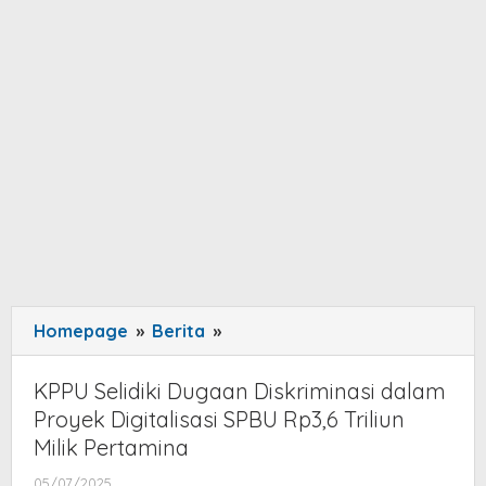
Homepage
»
Berita
»
KPPU
Selidiki
Dugaan
KPPU Selidiki Dugaan Diskriminasi dalam
Diskriminasi
Proyek Digitalisasi SPBU Rp3,6 Triliun
dalam
Milik Pertamina
Proyek
05/07/2025
by