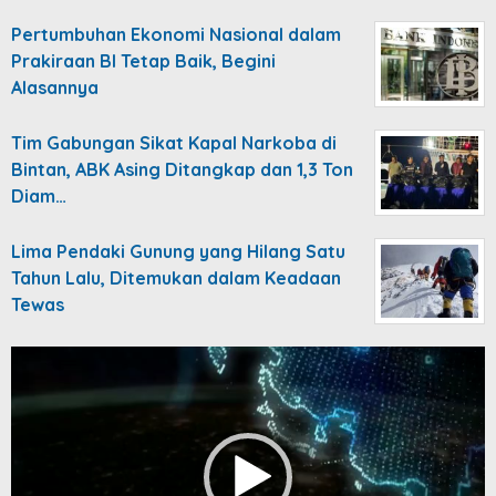
Pertumbuhan Ekonomi Nasional dalam
Prakiraan BI Tetap Baik, Begini
Alasannya
Tim Gabungan Sikat Kapal Narkoba di
Bintan, ABK Asing Ditangkap dan 1,3 Ton
Diam…
Lima Pendaki Gunung yang Hilang Satu
Tahun Lalu, Ditemukan dalam Keadaan
Tewas
Video
Player