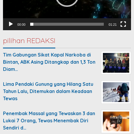
00:00
01:21
pilihan REDAKSI
Tim Gabungan Sikat Kapal Narkoba di
Bintan, ABK Asing Ditangkap dan 1,3 Ton
Diam…
Lima Pendaki Gunung yang Hilang Satu
Tahun Lalu, Ditemukan dalam Keadaan
Tewas
Penembak Massal yang Tewaskan 3 dan
Lukai 7 Orang, Tewas Menembak Diri
Sendiri d…