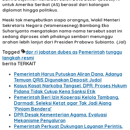
untuk Amerika Serikat (AS) berasal dari kalangan
diplomat hingga politikus.
Meski tak menyebutkan siapa orangnya, Wakil Menteri
Sekretaris Negara (Wamensesneg) Bambang Eko
Suhariyanto mengatakan nama-nama tersebut saat ini
sedang diproses oleh pihaknya sembari menunggu
arahan lebih lanjut dari Presiden Prabowo Subianto. (Jal)
Tagged
dpr ri
jabatan dubes as
Pemerintah
tunggu
langkah resmi
berita TERKAIT
Pemerintah Harus Putuskan Aliran Dana, Adanya
Temuan QRIS Digunakan Deposit Judol
Kasus Kasat Narkoba Tangsel, DPR: Proses Hukum
Pidana Tidak Cukup Kena Sanksi Etik
Pemerintah Beri Izin Koperasi Kelola Tambang,
Darmadi: Seleksi Ketat agar Tak Jadi Ajang
‘Pinjam Bendera’
DPR Desak Kementerian Agama, Evaluasi
Mekanisme Penyaluran
Pemerintah Perkuat Dukungan Layanan Perintis,