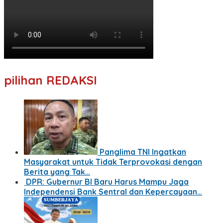
pilihan REDAKSI
Panglima TNI Ingatkan
Masyarakat untuk Tidak Terprovokasi dengan
Berita yang Tak…
DPR: Gubernur BI Baru Harus Mampu Jaga
Independensi Bank Sentral dan Kepercayaan…