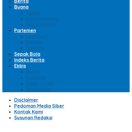
Berita
Buana
Sosial
Entertainment
Haji & Umroh
Parlemen
Legislatif
Majelis
Senator
Sepak Bola
Indeks Berita
Ekbis
Bisnis
Moneter
Pasar Modal
Perbankan
Disclaimer
Pedoman Media Siber
Kontak Kami
Susunan Redaksi