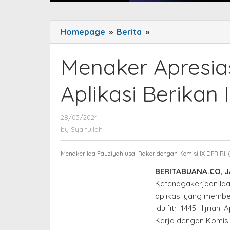
Homepage
»
Berita
»
Menaker
Apresiasi
Penyedia
Menaker Apresia
Layanan
Aplikasi
Aplikasi Berikan 
Berikan
Insentif
28/03/2024
by
bagi
Syaifullah
by
Syaifullah
Mitra
Kerja
Menaker Ida Fauziyah usai Raker dengan Komisi IX DPR RI. 
BERITABUANA.CO, 
Ketenagakerjaan Ida
aplikasi yang member
Idulfitri 1445 Hijria
Kerja dengan Komisi