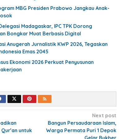
rogram MBG Presiden Prabowo Jangkau Anak-
losok
Delegasi Madagaskar, IPC TPK Dorong
an Bongkar Muat Berbasis Digital
asi Anugerah Jurnalistik KWP 2026, Tegaskan
Indonesia Emas 2045
nsus Ekonomi 2026 Perkuat Penyusunan
gakerjaan
Next post
Jadikan
Bangun Persaudaraan Islam,
 Qur’an untuk
Warga Permata Puri 1 Depok
Gelar Bukber