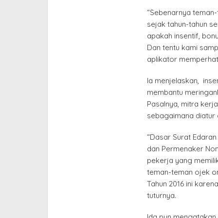
“Sebenarnya teman-t
sejak tahun-tahun s
apakah insentif, bon
Dan tentu kami samp
aplikator memperhati
Ia menjelaskan, insen
membantu meringank
Pasalnya, mitra ker
sebagaimana diatur
“Dasar Surat Edaran
dan Permenaker Nomo
pekerja yang memil
teman-teman ojek on
Tahun 2016 ini karen
tuturnya.
Ida pun mengatakan 