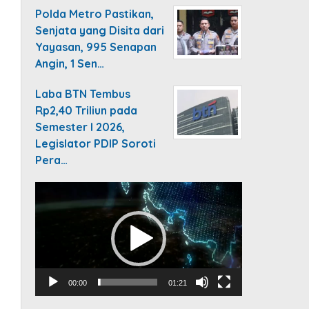
Polda Metro Pastikan,
Senjata yang Disita dari
Yayasan, 995 Senapan
Angin, 1 Sen…
Laba BTN Tembus
Rp2,40 Triliun pada
Semester I 2026,
Legislator PDIP Soroti
Pera…
Video
Player
00:00
01:21