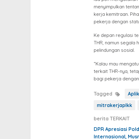
menyimpulkan tentan
kerja kemitraan. Pi
pekerja dengan stat
Ke depan regulasi t
THR, namun segala ha
pelindungan sosial.
“Kalau mau mengatur
terkait THR-nya, tet
bagi pekerja dengan 
Tagged
Apli
mitrakerjaplkk
berita TERKAIT
DPR Apresiasi Pol
Internasional, Mus