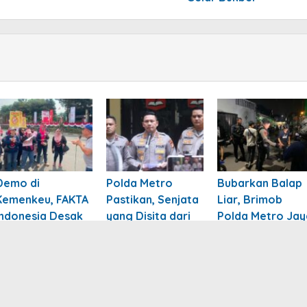
Demo di
Polda Metro
Bubarkan Balap
Kemenkeu, FAKTA
Pastikan, Senjata
Liar, Brimob
Indonesia Desak
yang Disita dari
Polda Metro Jay
Pemerintah
Yayasan, 995
Amankan
Tetapkan PP
Senapan Angin, 1
Sembilan Motor
MBDK
Senjata Api
di Jakarta Timur