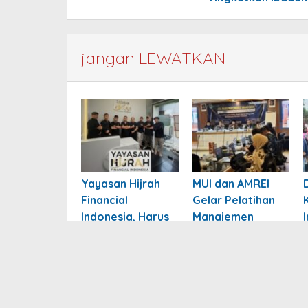
jangan LEWATKAN
Yayasan Hijrah
MUI dan AMREI
Financial
Gelar Pelatihan
Indonesia, Harus
Manajemen
Beri Manfaat
Risiko, Dorong
Nyata ke
Tata Kelola
Masyarakat
Organisasi
Berbasis Kinerja