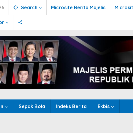
26
Search
Microsite Berita Majelis
Microsi
or
en
Sepak Bola
Indeks Berita
Ekbis