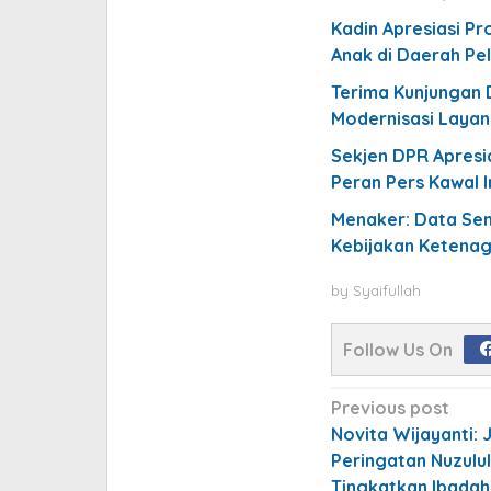
Kadin Apresiasi P
Anak di Daerah Pe
Terima Kunjungan 
Modernisasi Layan
Sekjen DPR Apresi
Peran Pers Kawal 
Menaker: Data Se
Kebijakan Ketena
by
Syaifullah
Follow Us On
Post
Previous post
navigation
Novita Wijayanti: 
Peringatan Nuzulul
Tingkatkan Ibadah