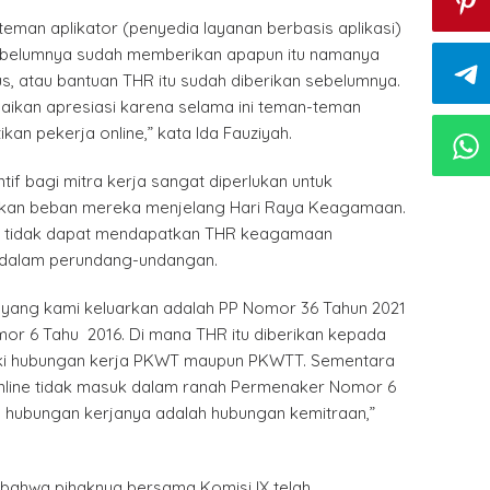
eman aplikator (penyedia layanan berbasis aplikasi)
ebelumnya sudah memberikan apapun itu namanya
us, atau bantuan THR itu sudah diberikan sebelumnya.
aikan apresiasi karena selama ini teman-teman
kan pekerja online,” kata Ida Fauziyah.
tif bagi mitra kerja sangat diperlukan untuk
an beban mereka menjelang Hari Raya Keagamaan.
ja tidak dapat mendapatkan THR keagamaan
 dalam perundang-undangan.
 yang kami keluarkan adalah PP Nomor 36 Tahun 2021
r 6 Tahu 2016. Di mana THR itu diberikan kepada
iki hubungan kerja PKWT maupun PKWTT. Sementara
line tidak masuk dalam ranah Permenaker Nomor 6
a hubungan kerjanya adalah hubungan kemitraan,”
bahwa pihaknya bersama Komisi IX telah