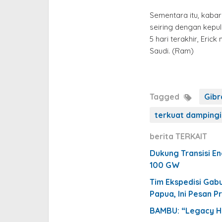
Sementara itu, kaba
seiring dengan kepul
5 hari terakhir, Eri
Saudi. (Ram)
Tagged
Gibr
terkuat dampingi
berita TERKAIT
Dukung Transisi En
100 GW
Tim Ekspedisi Gab
Papua, Ini Pesan P
BAMBU: “Legacy Hi