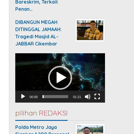
Bareskrim, Terkait
Penan…
DIBANGUN MEGAH
DITINGGAL JAMAAH:
Tragedi Masjid AL-
JABBAR Cikembar
Video
Player
00:00
01:21
pilihan REDAKSI
Polda Metro Jaya