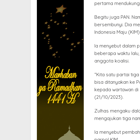
pertama mendukung 
Begitu juga PAN. Na
bersembunyi. Dia me
Indonesia Maju (KIM
Ia menyebut dalam pe
beberapa waktu lalu
anggota koalisi.
“Kita satu partai tig
bisa ditanyakan ke P
kepada wartawan di 
(21/10/2023).
Zulhas mengaku dala
mengajukan tiga na
Ia menyebut pembaha
parpol KIM.