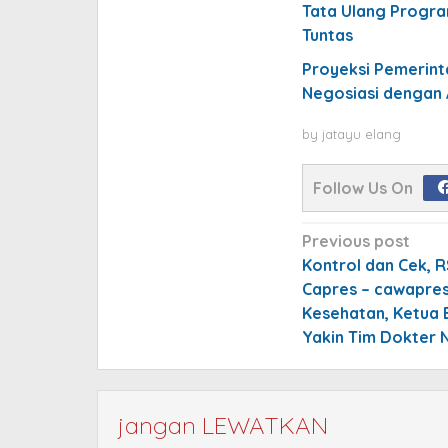
Tata Ulang Progra
Tuntas
Proyeksi Pemerinta
Negosiasi dengan
by
jatayu elang
Follow Us On
Post
Previous post
navigation
Kontrol dan Cek, 
Capres – cawapres
Kesehatan, Ketua 
Yakin Tim Dokter N
jangan LEWATKAN