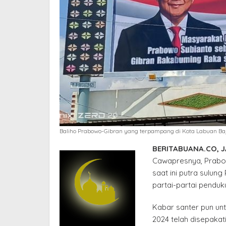
Baliho Prabowo-Gibran yang terpampang di Kota Labuan Bajo
BERITABUANA.CO, 
Cawapresnya, Prabo
saat ini putra sulung
partai-partai penduk
Kabar santer pun un
2024 telah disepakat