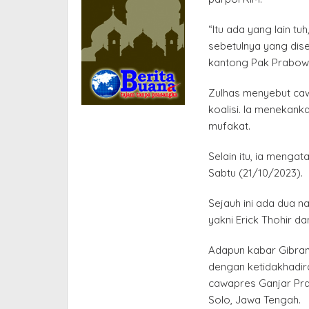
“Itu ada yang lain tuh
sebetulnya yang dise
kantong Pak Prabowo
Zulhas menyebut cawap
koalisi. Ia menekank
mufakat.
Selain itu, ia mengat
Sabtu (21/10/2023).
Sejauh ini ada dua 
yakni Erick Thohir d
Adapun kabar Gibra
dengan ketidakhadi
cawapres Ganjar Pra
Solo, Jawa Tengah.