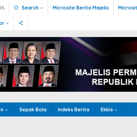
26
Search
Microsite Berita Majelis
Microsi
or
en
Sepak Bola
Indeks Berita
Ekbis