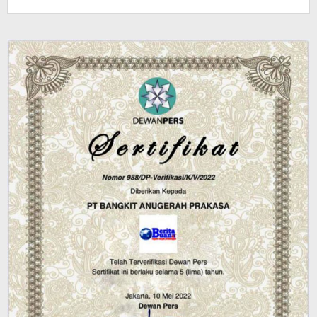
jatayu
elang