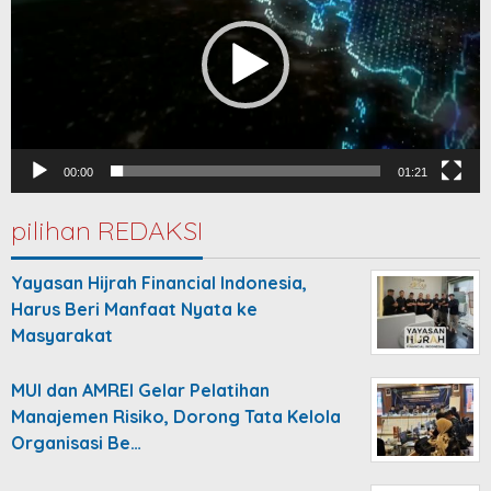
00:00
01:21
pilihan REDAKSI
Yayasan Hijrah Financial Indonesia,
Harus Beri Manfaat Nyata ke
Masyarakat
MUI dan AMREI Gelar Pelatihan
Manajemen Risiko, Dorong Tata Kelola
Organisasi Be…