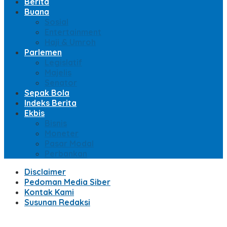
Berita
Buana
Sosial
Entertainment
Haji & Umroh
Parlemen
Legislatif
Majelis
Senator
Sepak Bola
Indeks Berita
Ekbis
Bisnis
Moneter
Pasar Modal
Perbankan
Disclaimer
Pedoman Media Siber
Kontak Kami
Susunan Redaksi