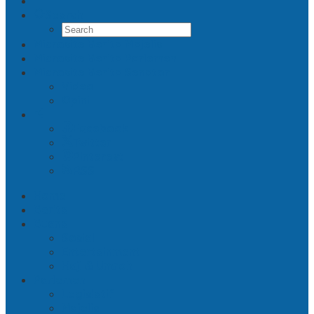
Search
Microsite Berita Majelis
Microsite Berita Parlemen
Microsite Berita Senator
Video
Opini
Facebook
Twitter
Pinterest
RSS
Home
Berita
Buana
Sosial
Entertainment
Haji & Umroh
Parlemen
Legislatif
Majelis