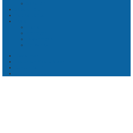
Senator
Sepak Bola
Indeks Berita
Ekbis
Bisnis
Moneter
Pasar Modal
Perbankan
Disclaimer
Pedoman Media Siber
Kontak Kami
Susunan Redaksi