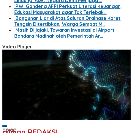
Lindungi Aset Negara Demi Menjaga …
PWI Gandeng AFPI Perkuat Literasi Keuangan,
Edukasi Masyarakat agar Tak Terjebak…
Bangunan Liar di Atas Saluran Drainase Karet
Tengsin Ditertibkan, Warga Sempat M…
Masih Di jajaki, Tawaran Investasi di Airport
Bandara Madinah oleh Pemerintah Ar…
Video Player
00:00
pilihan REDAKSI