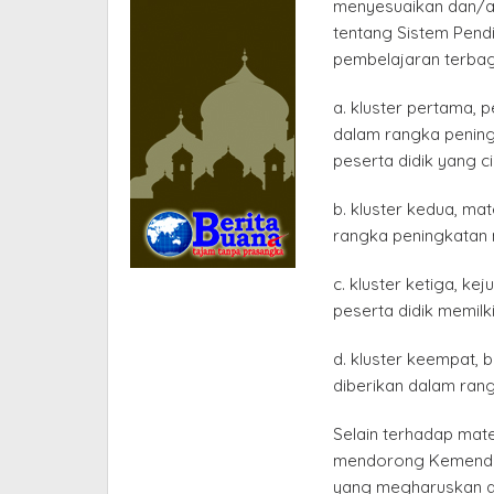
menyesuaikan dan/a
tentang Sistem Pend
pembelajaran terbagi
a. kluster pertama,
dalam rangka pening
peserta didik yang ci
b. kluster kedua, ma
rangka peningkatan n
c. kluster ketiga, k
peserta didik memilk
d. kluster keempat, 
diberikan dalam rangk
Selain terhadap mater
mendorong Kemendik
yang megharuskan akti