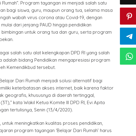
ri Rumah”. Program tayangan ini menjadi salah satu
ran bagi siswa, guru, maupun orang tua, selama masa
tengah wabah virus corona atau Covid-19, dengan
 mulai dari jenjang PAUD hingga pendidikan
bimbingan untuk orang tua dan guru, serta program
pekan.
bagai salah satu alat kelengkapan DPD RI yang salah
ya adalah bidang Pendidikan mengapresiasi program
leh Kemendikbud tersebut.
lajar Dari Rumah menjadi solusi alternatif bagi
liki keterbatasan akses internet, baik karena faktor
 geografis, khususnya di daerah tertinggal,
(3T),” kata Wakil Ketua Komite III DPD RI, Evi Apita
gan tertulisnya, Senin (13/4/2020).
 untuk meningkatkan kualitas proses pendidikan,
jaran program tayangan ‘Belajar Dari Rumah’ harus