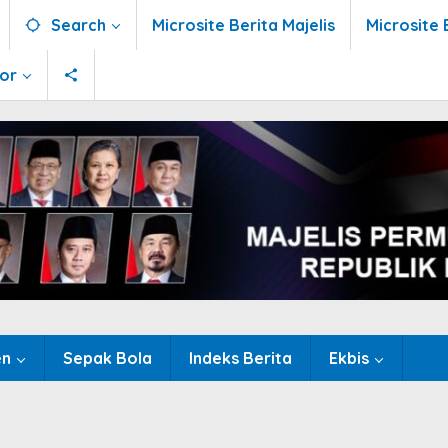
Search
Microsite Berita Majelis
Microsite 
tor
en
Sepak Bola
Indeks Berita
Ekbis