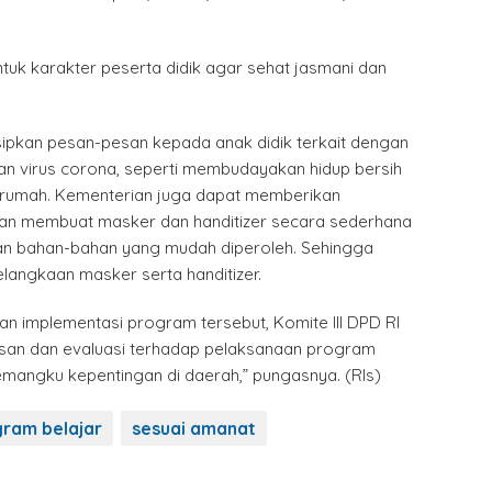
tuk karakter peserta didik agar sehat jasmani dan
isipkan pesan-pesan kepada anak didik terkait dengan
n virus corona, seperti membudayakan hidup bersih
i rumah. Kementerian juga dapat memberikan
lan membuat masker dan handitizer secara sederhana
 bahan-bahan yang mudah diperoleh. Sehingga
langkaan masker serta handitizer.
n implementasi program tersebut, Komite III DPD RI
an dan evaluasi terhadap pelaksanaan program
mangku kepentingan di daerah,” pungasnya. (Rls)
ram belajar
sesuai amanat