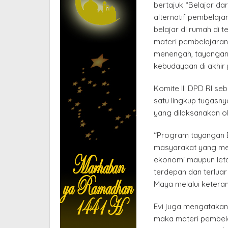
bertajuk “Belajar da
alternatif pembelaja
belajar di rumah di 
materi pembelajaran
menengah, tayangan 
kebudayaan di akhir 
Komite III DPD RI se
satu lingkup tugasn
yang dilaksanakan o
“Program tayangan Be
masyarakat yang memi
ekonomi maupun letak
terdepan dan terluar 
Maya melalui keteran
Evi juga mengatakan,
maka materi pembela