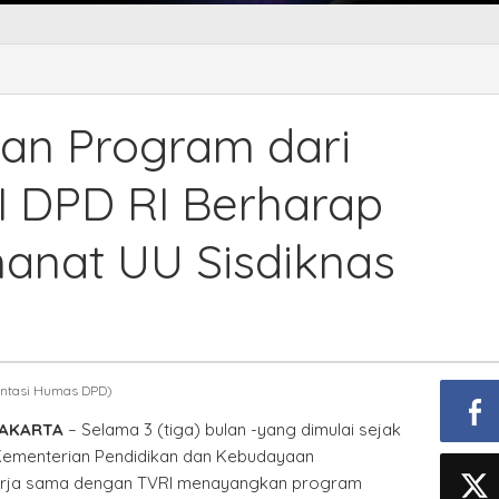
iasi
ngan
ram
gan Program dari
h,
I DPD RI Berharap
te
manat UU Sisdiknas
arap
i
i
at
mentasi Humas DPD)
JAKARTA
– Selama 3 (tiga) bulan -yang dimulai sejak
knas
, Kementerian Pendidikan dan Kebudayaan
rja sama dengan TVRI menayangkan program