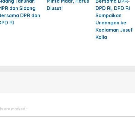
Sidang Tahunan
Minta Maaf, Harus
Bersama DPR-
MPR dan Sidang
Diusut!
DPD RI, DPD RI
Bersama DPR dan
Sampaikan
DPD RI
Undangan ke
Kediaman Jusuf
Kalla
lds are marked
*