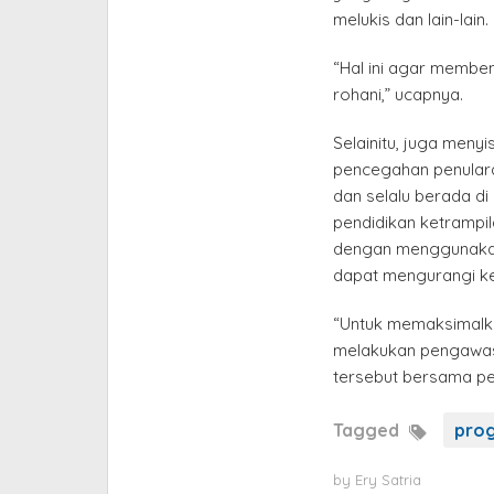
melukis dan lain-lain.
“Hal ini agar memben
rohani,” ucapnya.
Selainitu, juga meny
pencegahan penulara
dan selalu berada d
pendidikan ketrampi
dengan menggunakan
dapat mengurangi ke
“Untuk memaksimalka
melakukan pengawas
tersebut bersama pe
Tagged
prog
by
Ery Satria