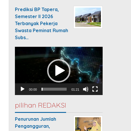
Prediksi BP Tapera,
Semester II 2026
Terbanyak Pekerja
Swasta Peminat Rumah
Subs…
Video
Player
00:00
01:21
pilihan REDAKSI
Penurunan Jumlah
Pengangguran,