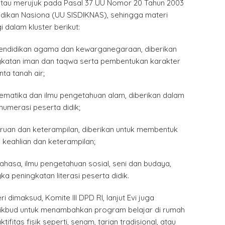
tau merujuk pada Pasal 37 UU Nomor 20 Tahun 2003
idikan Nasiona (UU SISDIKNAS), sehingga materi
 dalam kluster berikut:
 pendidikan agama dan kewarganegaraan, diberikan
katan iman dan taqwa serta pembentukan karakter
nta tanah air;
tematika dan ilmu pengetahuan alam, diberikan dalam
umerasi peserta didik;
ejuruan dan keterampilan, diberikan untuk membentuk
i keahlian dan keterampilan;
bahasa, ilmu pengetahuan sosial, seni dan budaya,
a peningkatan literasi peserta didik.
i dimaksud, Komite III DPD RI, lanjut Evi juga
bud untuk menambahkan program belajar di rumah
fitas fisik seperti, senam, tarian tradisional, atau