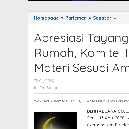
Homepage
»
Parlemen
»
Senator
»
Apres
Taya
Prog
Apresiasi Tayan
dari
Ruma
Rumah, Komite II
Komi
III
Materi Sesuai A
DPD
RI
Berh
13/04/2020
by
Ery
Mater
by
Ery Satria
Satria
Sesua
Aman
Wakil Ketua Komite III DPD RI, Evi Apita Maya. (Foto: Doku
UU
BERITABUANA.CO, 
Sisdi
Senin, 13 April 2020
(Kemendikbud) beke